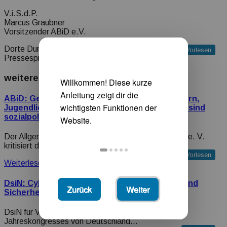
V.i.S.d.P.
Marcus Graubner
Vorsitzender ABiD e.V.
Dorte Dunkel
Vorlesen
Pressesprecherin
weitere Vorschläge für Sie
ABiD: Geplante Milliardenkürzungen bei Kindern,
Jugendlichen und Menschen mit Behinderung sind
sozialpolitischer Tabubruch
Der Allgemeine Behindertenverband in Deutschland e. V.
kritisiert die bekannt…
Vorlesen
Weiterlesen
DsiN: Cyberresilienz stärken für Demokratie und
Zurück
Weiter
Sicherheit
DsiN für Verbraucher DsiN für Unternehmen Zum
Jahreskongresses von Deutschland…