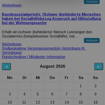
Vorlesen
Weiterlesen
Bundessozialgericht: (Schwer-)behinderte Menschen
haben bei Sozialhilfebezug Anspruch auf Hilfestellung
bei der Wohnungssuche
Erhält ein (schwer-)behinderter Mensch Leistungen des
Sozialamtes (beispielsweise Sozialhilfe), hat…
Vorlesen
Weiterlesen
Beitragsnavigation
Stellungnahme Versorgungsmedizin-Verordnung (6.
Verordnung)
Rundschreiben / Mitglieder-Information
August 2026
◀
▶
Mo
Di
Mi
Do
Fr
Sa
So
1
2
3
4
5
6
7
8
9
10
11
12
13
14
15
16