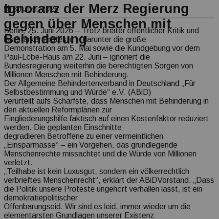
Ignoranz der Merz Regierung
Transparenz Erklärung
30 Juni, 2026
gegen über Menschen mit
Berlin, 25. Juni 2026 – Trotz breiter öffentlicher Kritik und
Behinderung
lautstarker Proteste – darunter die große
Demonstration am 5. Mai sowie die Kundgebung vor dem
Paul-Löbe-Haus am 22. Juni – ignoriert die
Bundesregierung weiterhin die berechtigten Sorgen von
Millionen Menschen mit Behinderung.
Der Allgemeine Behindertenverband in Deutschland „Für
Selbstbestimmung und Würde“ e.V. (ABiD)
verurteilt aufs Schärfste, dass Menschen mit Behinderung in
den aktuellen Reformplänen zur
Eingliederungshilfe faktisch auf einen Kostenfaktor reduziert
werden. Die geplanten Einschnitte
degradieren Betroffene zu einer vermeintlichen
„Einsparmasse“ – ein Vorgehen, das grundlegende
Menschenrechte missachtet und die Würde von Millionen
verletzt.
„Teilhabe ist kein Luxusgut, sondern ein völkerrechtlich
verbrieftes Menschenrecht“, erklärt der ABiDVorstand. „Dass
die Politik unsere Proteste ungehört verhallen lässt, ist ein
demokratiepolitischer
Offenbarungseid. Wir sind es leid, immer wieder um die
elementarsten Grundlagen unserer Existenz