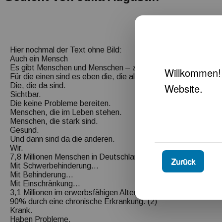
Hier nochmal der Text ohne Bild:
Auch ein Mensch
Es gibt Menschen und Menschen – zumindest für manche.
Für die einen sind es eben die, die alles können.
Die, die da sind.
Sichtbar.
Die keine Probleme bereiten.
Menschen, die im Leben stehen.
Menschen, die stark sind.
Gesund.
Und dann sind da die anderen.
Wir.
7,8 Millionen Menschen in Deutschland. (1)
Zurück
Mit Schwerbehinderung…
Mit Behinderung…
Mit Einschränkung…
3,1 Millionen im erwerbsfähigen Alter.
90% durch eine chronische Erkrankung. (2)
Krank.
Haben Probleme.