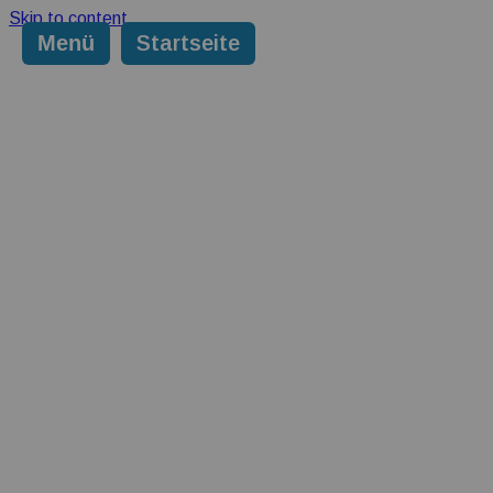
Skip to content
Menü
Startseite
Aktuelles
ABiD für euch
Comm
unterwegs
Bericht aus den
Gedicht von
Gesu
Verbänden
Julia Augustin
Schutzeinrichtungen
Selbsthilfe
Ser
Gruppen &
Landesverbände