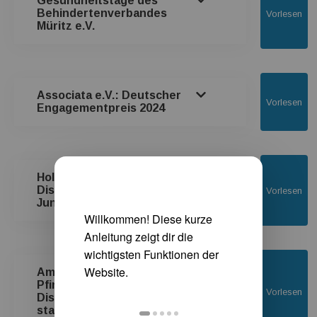
Gesundheitstage des
Behindertenverbandes
Vorlesen
Müritz e.V.
Associata e.V.: Deutscher
Vorlesen
Engagementpreis 2024
Holunderblütenfest auf dem
Distelhof am Samstag 22.
Vorlesen
Juni 2024 ab 14Uhr
Am 20. Mai 2024 fand zum
Pfingstmontag auf dem
Vorlesen
Distelhof ein Familientag
statt