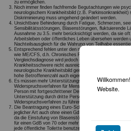
zu ermöglichen.
Noch immer finden fachfremde Begutachtungen wie psychi
neurologischem Krankheitsbild (z.B. Parkinsonkrankheit) 
Diskriminierung muss umgehend geändert werden.
Unsichtbare Behinderung durch Fatigue, Schmerzen, see
Sensibilitätsstörungen, Blasenstörungen, fluktuierende
Ausnahme zu 3.5. mehr berücksichtigt werden, da sie oft 
Arbeitsleben oder öffentliches Leben übersehen werden 
Nachteilsausgleich für die Wahrung von Teilhabe essentiell
Entsprechend fehlen unter den neurologischen Krankheit
wie ME/CFS, d.h. Chronisches Fatigue Syndrom. Die Prax
Vergleichsdiagnose wird jedoch den krankheitsspezifisc
Krankheitsschwere nicht ausreichend gerecht, weshalb 
neurologische Krankheitsbild gerade in Hinblick auf die 
hohe Betroffenenzahl auch eigenständig geregelt werde
Es müssen mehr Unterstützungsmöglichkeiten für den Schr
Widerspruchsverfahren für Menschen mit Behinderungen 
Person mit fortgeschrittener Demenz oder spastischer Lä
Unterstützung durch dritte Personen nicht in der Lage, ei
Widerspruchsverfahren zu führen.
Die Beantragung eines Euro-Schlüssels muss bei Vorlie
jeglicher Art auch ohne einen GdB 70 + G, aG, B, H, BL 
da die Einstufung von Blasenstörungen, wie unter 12.2.4 au
für einen GdB von 70 oder mehr ausreicht oder bereits Me
jede öffentliche Toilette benutzen können. Die Liste fü