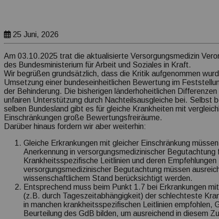
25 Juni, 2026
Am 03.10.2025 trat die aktualisierte Versorgungsmedizin Vero
des Bundesministerium für Arbeit und Soziales in Kraft.
Wir begrüßen grundsätzlich, dass die Kritik aufgenommen wurd
Umsetzung einer bundeseinheitlichen Bewertung im Feststellun
der Behinderung. Die bisherigen länderhoheitlichen Differenzen 
unfairen Unterstützung durch Nachteilsausgleiche bei. Selbst 
selben Bundesland gibt es für gleiche Krankheiten mit vergleic
Einschränkungen große Bewertungsfreiräume.
Darüber hinaus fordern wir aber weiterhin:
Gleiche Erkrankungen mit gleicher Einschränkung müssen 
Anerkennung in versorgungsmedizinischer Begutachtung f
Krankheitsspezifische Leitlinien und deren Empfehlungen
versorgungsmedizinischer Begutachtung müssen ausreic
wissenschaftlichem Stand berücksichtigt werden.
Entsprechend muss beim Punkt 1.7 bei Erkrankungen mi
(z.B. durch Tageszeitabhängigkeit) der schlechteste Kra
in manchen krankheitsspezifischen Leitlinien empfohlen, G
Beurteilung des GdB bilden, um ausreichend in diesem Z