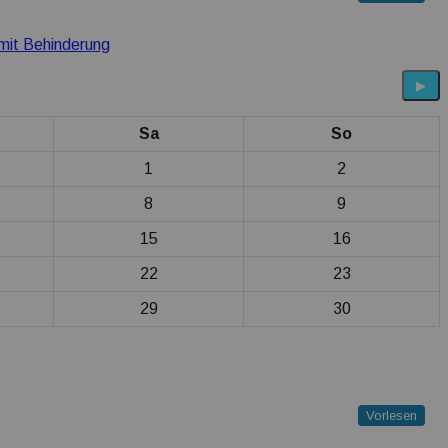
mit Behinderung
▶
Sa
So
1
2
8
9
15
16
22
23
29
30
Vorlesen