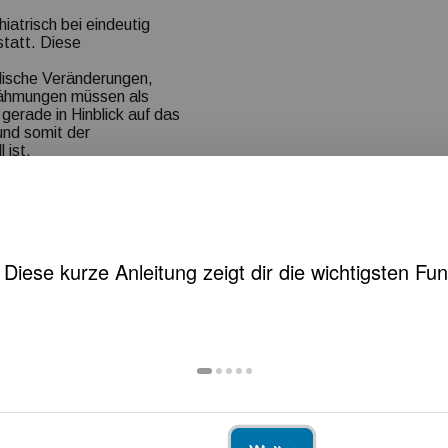
atrisch bei eindeutig
statt. Diese
lische Veränderungen,
 Lähmungen müssen als
gerade in Hinblick auf das
und somit der
 ist.
sbildern auch Diagnosen
is einer
hen Einschränkungen und
das anerkannte
durch Covid-Pandemie
n muss.
iftverkehr in
geschaffen werden. Eine
hmung ist z.B. ggf. ohne
n jahrelanges
gen von Blasenstörungen
beantragt werden können,
fgeführt, allein oft nicht
nschen mit Rollator nicht
r vom GdB-unabhängig zu