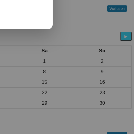
Vorlesen
▶
Sa
So
1
2
8
9
15
16
22
23
29
30