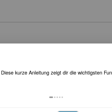
t, Patientenverfügung und Vorsorgevollmacht
ktuellen Entwicklungen informieren Der…
…