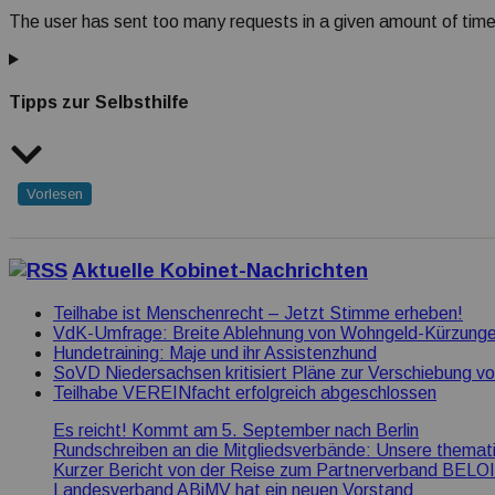
The user has sent too many requests in a given amount of time
Tipps zur Selbsthilfe
Vorlesen
Aktuelle Kobinet-Nachrichten
Teilhabe ist Menschenrecht – Jetzt Stimme erheben!
VdK-Umfrage: Breite Ablehnung von Wohngeld-Kürzung
Hundetraining: Maje und ihr Assistenzhund
SoVD Niedersachsen kritisiert Pläne zur Verschiebung vo
Teilhabe VEREINfacht erfolgreich abgeschlossen
Es reicht! Kommt am 5. September nach Berlin
Rundschreiben an die Mitgliedsverbände: Unsere themat
Kurzer Bericht von der Reise zum Partnerverband BELOI
Landesverband ABiMV hat ein neuen Vorstand