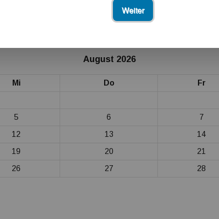
ertenverband in Deutschland…
Weiter
dsee“ am Neumarkt
August 2026
Mi
Do
Fr
5
6
7
12
13
14
19
20
21
26
27
28