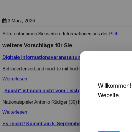
3 März, 2026
Bitte entnehmen Sie weitere Informationen aus der
PDF
weitere Vorschläge für Sie
Digitale Informationsveranstaltung zu Betreuungsrech
Behindertenverband möchte mit hochkarätigen Referenten zu a
Weiterlesen
„Spasti“ ist noch nicht vom Tisch
Nationalspieler Antonio Rüdiger (30) hat sich mal so richtig im
Weiterlesen
Es reicht! Kommt am 5. September nach Berlin