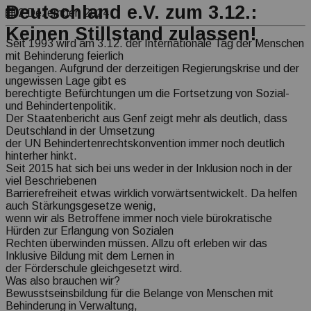
Deutschland e.V. zum 3.12.:
Transparenz Erklärung
2 Dezember, 2024
Keinen Stillstand zulassen!
Seit 1993 wird am 3.12. der Internationale Tag der Menschen
mit Behinderung feierlich
begangen. Aufgrund der derzeitigen Regierungskrise und der
ungewissen Lage gibt es
berechtigte Befürchtungen um die Fortsetzung von Sozial-
und Behindertenpolitik.
Der Staatenbericht aus Genf zeigt mehr als deutlich, dass
Deutschland in der Umsetzung
der UN Behindertenrechtskonvention immer noch deutlich
hinterher hinkt.
Seit 2015 hat sich bei uns weder in der Inklusion noch in der
viel Beschriebenen
Barrierefreiheit etwas wirklich vorwärtsentwickelt. Da helfen
auch Stärkungsgesetze wenig,
wenn wir als Betroffene immer noch viele bürokratische
Hürden zur Erlangung von Sozialen
Rechten überwinden müssen. Allzu oft erleben wir das
Inklusive Bildung mit dem Lernen in
der Förderschule gleichgesetzt wird.
Was also brauchen wir?
Bewusstseinsbildung für die Belange von Menschen mit
Behinderung in Verwaltung,