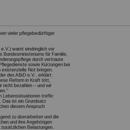
en vieler pflegebedürftiger
.V.) warnt eindringlich vor
 Bundesministeriums für Familie,
nderungspflege durch vertraute
 Pflegedienste sowie Kürzungen bei
 existenzielle Not bringen.
er des ABiD e.V., erklärt:
se Reform in Kraft tritt,
r nicht bezahlen – und wir
ren.“
 Lebenssituationen treffe:
 Das ist ein Grundsatz
chen diesem Anspruch
ngend zu überarbeiten und die
hen und ihre Angehörigen
 zusätzlichen Belastungen.