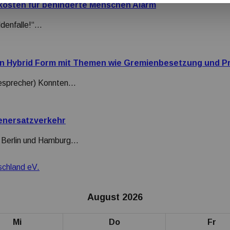
kosten für behinderte Menschen Alarm
ldenfalle!“…
 in Hybrid Form mit Themen wie Gremienbesetzung und Pr
sesprecher) Konnten…
enersatzverkehr
n Berlin und Hamburg…
schland eV.
August 2026
Mi
Do
Fr