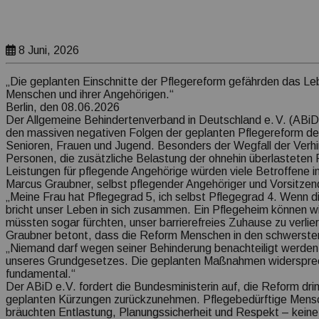
8 Juni, 2026
„Die geplanten Einschnitte der Pflegereform gefährden das Leb
Menschen und ihrer Angehörigen.“
Berlin, den 08.06.2026
Der Allgemeine Behindertenverband in Deutschland e. V. (ABiD e
den massiven negativen Folgen der geplanten Pflegereform des
Senioren, Frauen und Jugend. Besonders der Wegfall der Verhi
Personen, die zusätzliche Belastung der ohnehin überlasteten
Leistungen für pflegende Angehörige würden viele Betroffene in
Marcus Graubner, selbst pflegender Angehöriger und Vorsitzend
„Meine Frau hat Pflegegrad 5, ich selbst Pflegegrad 4. Wenn die
bricht unser Leben in sich zusammen. Ein Pflegeheim können wi
müssten sogar fürchten, unser barrierefreies Zuhause zu verlie
Graubner betont, dass die Reform Menschen in den schwersten
„Niemand darf wegen seiner Behinderung benachteiligt werden.
unseres Grundgesetzes. Die geplanten Maßnahmen widerspre
fundamental.“
Der ABiD e.V. fordert die Bundesministerin auf, die Reform dri
geplanten Kürzungen zurückzunehmen. Pflegebedürftige Mensc
bräuchten Entlastung, Planungssicherheit und Respekt – keine