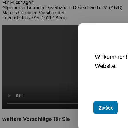
Für Rückfragen:
Allgemeiner Behindertenverband in Deutschland e. V. (ABiD)
Marcus Graubner, Vorsitzender
Friedrichstraße 95, 10117 Berlin
Zurück
weitere Vorschläge für Sie