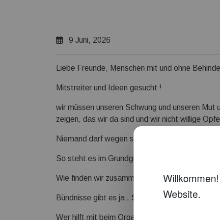
9 Juni, 2026
Liebe Freunde, Menschen mit und ohne Behinde
Mitstreiter und Ideen gesucht !
wir müssen unseren Schwung und unseren Mut 
zeigen, das wir da sind und wir nicht willige Op
Niemand darf wegen seiner Behinderung benach
So steht es im Grundgesetz und so gebietet es
Wie finden wir zusammen, um es der Politik un
Bündnisse gibt es ja , Social Media auch !
Wer hilft mit beim Organisieren unserer Sichtba