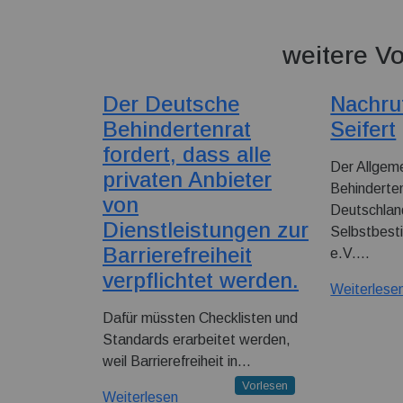
weitere Vo
Der Deutsche
Nachruf
Behindertenrat
Seifert
fordert, dass alle
Der Allgem
privaten Anbieter
Behinderte
von
Deutschlan
Dienstleistungen zur
Selbstbest
Barrierefreiheit
e.V.…
verpflichtet werden.
Weiterlese
Dafür müssten Checklisten und
Standards erarbeitet werden,
weil Barrierefreiheit in…
Vorlesen
Weiterlesen