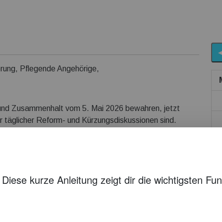
rung, Pflegende Angehörige,
und Zusammenhalt vom 5. Mai 2026 bewahren, jetzt
fer täglicher Reform- und Kürzungsdiskussionen sind.
teiligt werden!
 die UN Behindertenrechtskonvention!
d und Verwaltung immer wieder klar zu machen?
rkeit und Verteidigungen unserer Grundrechte?