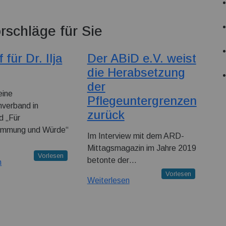
rschläge für Sie
 für Dr. Ilja
Der ABiD e.V. weist
die Herabsetzung
der
eine
Pflegeuntergrenzen
nverband in
zurück
d „Für
immung und Würde“
Im Interview mit dem ARD-
Mittagsmagazin im Jahre 2019
Vorlesen
betonte der…
n
Vorlesen
Weiterlesen