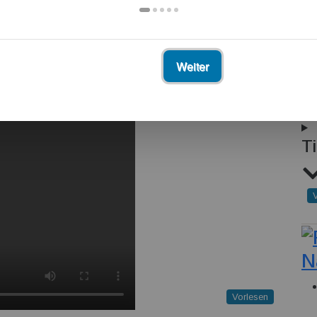
Weiter
The
am
Ti
N
Vorlesen