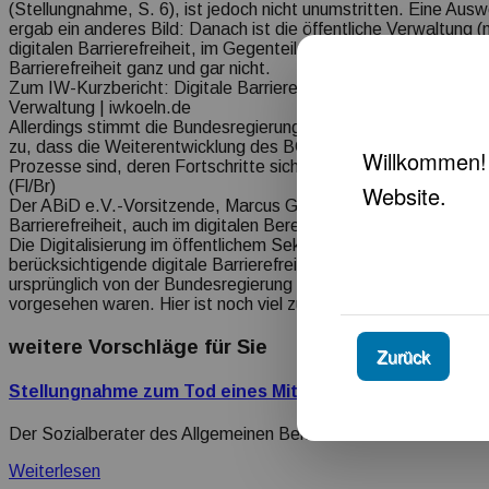
(Stellungnahme,
S.
6), ist jedoch nicht unumstritten. Eine Aus
ergab ein anderes Bild: Danach ist die öffentliche Verwaltung (no
digitalen Barrierefreiheit, im Gegenteil: Sie erfüllt die gesetzli
Barrierefreiheit ganz und gar nicht.
Zum
IW-Kurzbericht:
Digitale Barrierefreiheit: (noch) keine Vor
Verwaltung | iwkoeln.de
Allerdings stimmt die Bundesregierung explizit dem Evaluations
zu, dass die Weiterentwicklung des
BGG
und die Optimierung 
Prozesse sind, deren Fortschritte sich erst in absehbarer Zeit
(Fl/Br)
Der ABiD e.V.-Vorsitzende, Marcus Graubner, stellt fest, das
Barrierefreiheit, auch im digitalen Bereich, noch einen deutlich
Die Digitalisierung im öffentlichem Sektor und erst recht die da
berücksichtigende digitale Barrierefreiheit sind noch nicht so v
ursprünglich von der Bundesregierung und den jeweiligen Land
vorgesehen waren. Hier ist noch viel zu tun. Der ABiD bleibt d
weitere Vorschläge für Sie
Zurück
Stellungnahme zum Tod eines Mitbürgers in Mannheim 
Der Sozialberater des Allgemeinen Behindertenverbandes in 
Weiterlesen