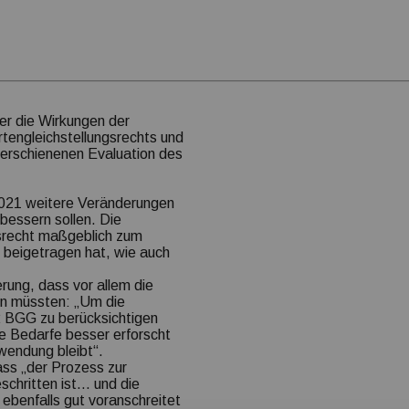
er die Wirkungen der
tengleichstellungsrechts und
2 erschienenen Evaluation des
2021 weitere Veränderungen
bessern sollen. Die
srecht maßgeblich zum
 beigetragen hat, wie auch
ung, dass vor allem die
en müssten: „Um die
2
BGG
zu berücksichtigen
e Bedarfe besser erforscht
wendung bleibt“.
ass „der Prozess zur
eschritten ist… und die
ebenfalls gut voranschreitet