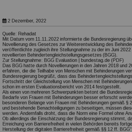
2 Dezember, 2022
Quelle: Rehadat
Mit Datum vom 11.11.2022 informierte die Bundesregierung üb
Novellierung des Gesetzes zur Weiterentwicklung des Behinder
veröffentlichte zugleich ihre Stellungnahme zu der im Juni 202
novellierten Behindertengleichstellungsgesetzes (BGG).
Zur Stellungnahme:
BGG
Evaluation | bundestag.de (PDF)
Das
BGG
hatte durch Novellierungen in den Jahren 2018 und 
erfahren, die die Teilhabe von Menschen mit Behinderungen ver
Bundesregierung begrüßt, dass das Behindertengleichstellung
Fortschritt der Gleichstellung von Menschen mit Behinderungen
schon im ersten Evaluationsbericht von 2014 festgestellt.
Als einen von mehreren Schwerpunkten betont die Bundesregier
Bedarfe von Frauen mit Behinderungen besser erforscht werd
besonderen Belange von Frauen mit Behinderungen gemäß § 
und bestehende Benachteiligungen zu beseitigen, müssen dies
werden. Andernfalls droht, dass die Norm eine Formel ohne An
Ob allerdings die Einschätzung der Bundesregierung stimmt, d
Erreichung von Barrierefreiheit in vielen Behörden bereits fortg
Herstellung der digitalen Barrierefreiheit gemäß §§ 12
ff.
BGG“ 