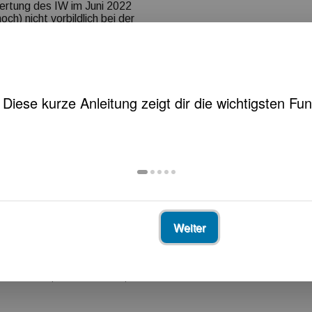
wertung des
IW
im Juni 2022
ch) nicht vorbildlich bei der
chen Vorgaben zur digitalen
bildfunktion der öffentlichen
bericht in der Einschätzung
seiner Umsetzung langfristige
 zeigen werden.
s die Umsetzung der
en Nachholbedarf zeigt.
bei zu
orangeschritten, wie es
esregierungen
azu im Gespräch.
Weiter
nach dem gewaltsamen Einsatz von Polizisten
Deutschland, Dennis Riehle, kommentiert…