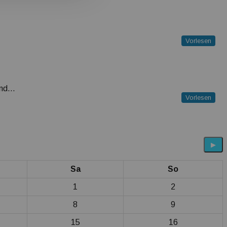
Vorlesen
and…
Vorlesen
▶
Sa
So
1
2
8
9
15
16