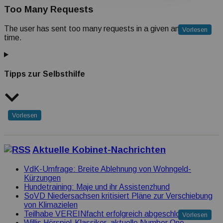
Too Many Requests
The user has sent too many requests in a given amount of
Vorlesen
time.
Tipps zur Selbsthilfe
Vorlesen
Aktuelle Kobinet-Nachrichten
VdK-Umfrage: Breite Ablehnung von Wohngeld-
Kürzungen
Hundetraining: Maje und ihr Assistenzhund
SoVD Niedersachsen kritisiert Pläne zur Verschiebung
von Klimazielen
Teilhabe VEREINfacht erfolgreich abgeschlossen
Vorlesen
Willis Hörspiel-Klassiker, aktuelle Number One