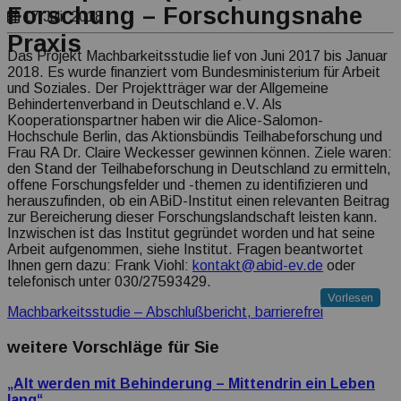
Forschung – Forschungsnahe
Transparenz Erklärung
17 Juli, 2018
Praxis
Das Projekt Machbarkeitsstudie lief von Juni 2017 bis Januar
2018. Es wurde finanziert vom Bundesministerium für Arbeit
und Soziales. Der Projektträger war der Allgemeine
Behindertenverband in Deutschland e.V. Als
Kooperationspartner haben wir die Alice-Salomon-
Hochschule Berlin, das Aktionsbündis Teilhabeforschung und
Frau RA Dr. Claire Weckesser gewinnen können. Ziele waren:
den Stand der Teilhabeforschung in Deutschland zu ermitteln,
offene Forschungsfelder und -themen zu identifizieren und
herauszufinden, ob ein ABiD-Institut einen relevanten Beitrag
zur Bereicherung dieser Forschungslandschaft leisten kann.
Inzwischen ist das Institut gegründet worden und hat seine
Arbeit aufgenommen, siehe Institut. Fragen beantwortet
Ihnen gern dazu: Frank Viohl:
kontakt@abid-ev.de
oder
telefonisch unter 030/27593429.
Vorlesen
Machbarkeitsstudie – Abschlußbericht, barrierefrei
weitere Vorschläge für Sie
„Alt werden mit Behinderung – Mittendrin ein Leben
lang“