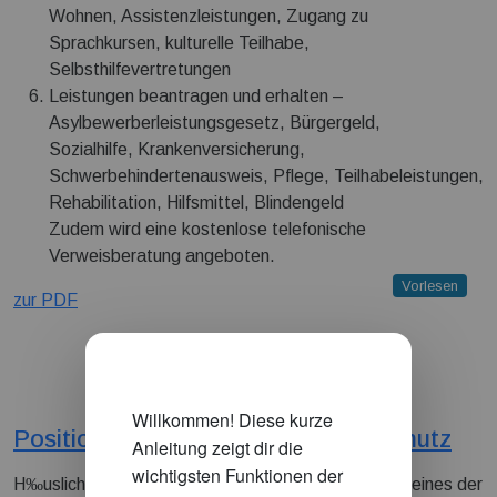
Wohnen, Assistenzleistungen, Zugang zu
Sprachkursen, kulturelle Teilhabe,
Selbsthilfevertretungen
Leistungen beantragen und erhalten –
Asylbewerberleistungsgesetz, Bürgergeld,
Sozialhilfe, Krankenversicherung,
Schwerbehindertenausweis, Pflege, Teilhabeleistungen,
Rehabilitation, Hilfsmittel, Blindengeld
Zudem wird eine kostenlose telefonische
Verweisberatung angeboten.
Vorlesen
zur PDF
weitere Vorschläge für Sie
Positionspapier inklusiver Gewaltschutz
H‰usliche Gewalt und sexualisierte Gewalt stellen eines der