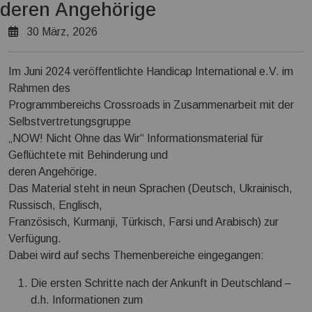
Projekt Kirgisitan
deren Angehörige
Schutzeinrichtungen
30 März, 2026
Selbsthilfe Gruppen & Landesverbände
Services
Tipps
Im Juni 2024 veröffentlichte Handicap International e.V. im
Transparenz Erklärung
Rahmen des
Programmbereichs Crossroads in Zusammenarbeit mit der
Selbstvertretungsgruppe
„NOW! Nicht Ohne das Wir“ Informationsmaterial für
Geflüchtete mit Behinderung und
deren Angehörige.
Das Material steht in neun Sprachen (Deutsch, Ukrainisch,
Russisch, Englisch,
Französisch, Kurmanji, Türkisch, Farsi und Arabisch) zur
Verfügung.
Dabei wird auf sechs Themenbereiche eingegangen:
Die ersten Schritte nach der Ankunft in Deutschland –
d.h. Informationen zum