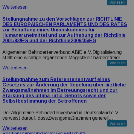
Vorlesen
Weiterlesen
Stellungnahme zu den Vorschlägen zur RICHTLINIE
DES EUROPÄISCHEN PARLAMENTS UND DES RATES
zur Schaffung eines Unionskodexes für
Humanarzneimittel und zur Aufhebung der Richtlinie
2001/83/EG und der Richtlinie2009/35/EG
Allgemeiner Behindertenverband ABiD e.V.Digitalisierung
stellt eine wichtige ergänzende Möglichkeit barrierefreier…
Vorlesen
Weiterlesen
Stellungnahme zum Referentenentwurf eines
Gesetzes zur Änderung der Regelung über ärztliche
Zwangsmaßnahmen im Betreuungsrecht und zur
Stärkung des ultima-ratio-Gebots sowie der
Selbstbestimmung der Betroffenen
Der Allgemeine Behindertenverband in Deutschland e.V.
verweist darauf, dassZwangsmaßnahmen generell…
Vorlesen
Weiterlesen
Positionspapier inklusiver Gewaltschutz