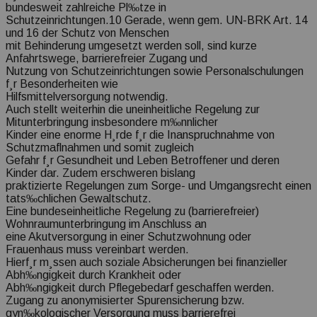
bundesweit zahlreiche Pl‰tze in
Schutzeinrichtungen.10 Gerade, wenn gem. UN-BRK Art. 14
und 16 der Schutz von Menschen
mit Behinderung umgesetzt werden soll, sind kurze
Anfahrtswege, barrierefreier Zugang und
Nutzung von Schutzeinrichtungen sowie Personalschulungen
f¸r Besonderheiten wie
Hilfsmittelversorgung notwendig.
Auch stellt weiterhin die uneinheitliche Regelung zur
Mitunterbringung insbesondere m‰nnlicher
Kinder eine enorme H¸rde f¸r die Inanspruchnahme von
Schutzmaflnahmen und somit zugleich
Gefahr f¸r Gesundheit und Leben Betroffener und deren
Kinder dar. Zudem erschweren bislang
praktizierte Regelungen zum Sorge- und Umgangsrecht einen
tats‰chlichen Gewaltschutz.
Eine bundeseinheitliche Regelung zu (barrierefreier)
Wohnraumunterbringung im Anschluss an
eine Akutversorgung in einer Schutzwohnung oder
Frauenhaus muss vereinbart werden.
Hierf¸r m¸ssen auch soziale Absicherungen bei finanzieller
Abh‰ngigkeit durch Krankheit oder
Abh‰ngigkeit durch Pflegebedarf geschaffen werden.
Zugang zu anonymisierter Spurensicherung bzw.
gyn‰kologischer Versorgung muss barrierefrei