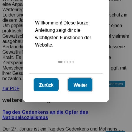
eine Anpassung des
Waffenregistergesetzes geplant ist.
Leider sind teilweise finanzielle Mittel f¸r den Gewaltschutz in
diesem Jahr eher gek¸rzt worden.
Um geplante rechtliche Neuregelungen aber auch f¸r einen
praktisch verbesserten
Gewaltschutz umzusetzen, m¸ssten finanzielle Mittel vielmehr
ausgebaut werden.
Bedauerlicherweise tritt das im Februar 2025 beschlossene
Gewalthilfegesetz erst 2032 in
Kraft. Es fehlen ‹bergangsregelungen f¸r diese grofle
Zeitspanne, da bereits jetzt tausende
Menschen auf einen Gewaltschutz angewiesen sind, ggf. mit
ihrer Gesundheit und Leben daf¸r
bezahlen.
Zurück
Weiter
Vorlesen
zur PDF
weitere Vorschläge für Sie
Tag des Gedenkens an die Opfer des
Nationalsozialismus
Der 27. Januar ist ein Tag des Gedenkens und Mahnens.…