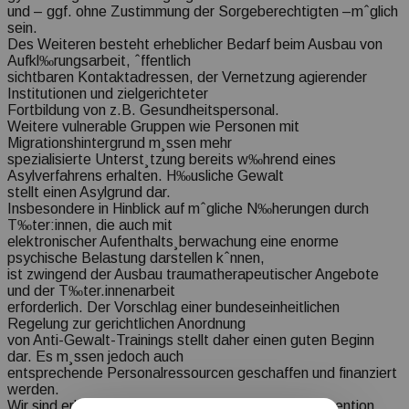
und – ggf. ohne Zustimmung der Sorgeberechtigten –mˆglich
sein.
Des Weiteren besteht erheblicher Bedarf beim Ausbau von
Aufkl‰rungsarbeit, ˆffentlich
sichtbaren Kontaktadressen, der Vernetzung agierender
Institutionen und zielgerichteter
Fortbildung von z.B. Gesundheitspersonal.
Weitere vulnerable Gruppen wie Personen mit
Migrationshintergrund m¸ssen mehr
spezialisierte Unterst¸tzung bereits w‰hrend eines
Asylverfahrens erhalten. H‰usliche Gewalt
stellt einen Asylgrund dar.
Insbesondere in Hinblick auf mˆgliche N‰herungen durch
T‰ter:innen, die auch mit
elektronischer Aufenthalts¸berwachung eine enorme
psychische Belastung darstellen kˆnnen,
ist zwingend der Ausbau traumatherapeutischer Angebote
und der T‰ter.innenarbeit
erforderlich. Der Vorschlag einer bundeseinheitlichen
Regelung zur gerichtlichen Anordnung
von Anti-Gewalt-Trainings stellt daher einen guten Beginn
dar. Es m¸ssen jedoch auch
entsprechende Personalressourcen geschaffen und finanziert
werden.
Wir sind erleichtert, dass endlich im Sinne der Pr‰vention