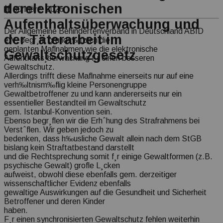
derelektronischen
Transparenz Erklärung
30 März, 2026
Aufenthaltsüberwachung und
Der Allgemeine Behindertenverband in Deutschland ABID
der Täterarbeit im
e.V. begr¸flt grunds‰tzlich die
geplanten Maflnahmen wie die elektronische
Gewaltschutzgesetz
Aufenthalts¸berwachung f¸r einen besseren
Gewaltschutz.
Allerdings trifft diese Maflnahme einerseits nur auf eine
verh‰ltnism‰flig kleine Personengruppe
Gewaltbetroffener zu und kann andererseits nur ein
essentieller Bestandteil im Gewaltschutz
gem. Istanbul-Konvention sein.
Ebenso begr¸flen wir die Erhˆhung des Strafrahmens bei
Verstˆflen. Wir geben jedoch zu
bedenken, dass h‰usliche Gewalt allein nach dem StGB
bislang kein Straftatbestand darstellt
und die Rechtsprechung somit f¸r einige Gewaltformen (z.B.
psychische Gewalt) grofle L¸cken
aufweist, obwohl diese ebenfalls gem. derzeitiger
wissenschaftlicher Evidenz ebenfalls
gewaltige Auswirkungen auf die Gesundheit und Sicherheit
Betroffener und deren Kinder
haben.
F¸r einen synchronisierten Gewaltschutz fehlen weiterhin