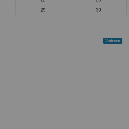
29
30
Vorlesen