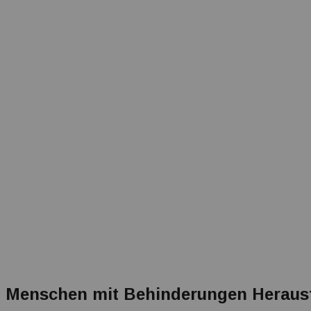
Menschen mit Behinderungen Herausf