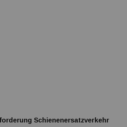
orderung Schienenersatzverkehr