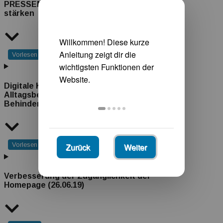
PRESSEMITTEILUNG: Thema: Ehrenamt
stärken
Vorlesen
Digitale Kompetenz – ein Weg zur
Alltagsbewältigung für Menschen mit
Behinderung? (18.07.19)
Vorlesen
Zurück
Weiter
Verbesserung der Zugänglichkeit der
Homepage (26.06.19)