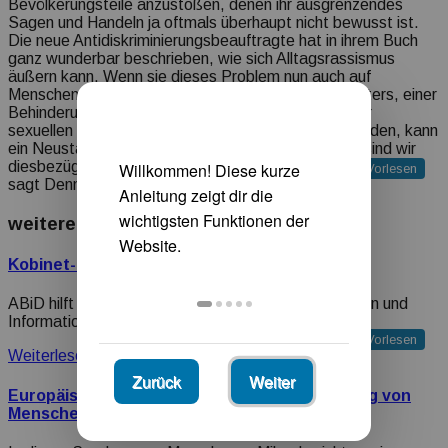
Bevölkerungsteile anzustoßen, denen ihr ausgrenzendes
Sagen und Handeln ja oftmals überhaupt nicht bewusst ist.
Die neue Antidiskriminierungsbeauftragte hat in ihrem Buch
ganz wunderbar beschrieben, wie sich Alltagsrassismus
äußern kann. Wenn sie dieses Problem nun auch auf
Menschen bezieht, die wegen ihres Geschlechts, Alters, einer
Behinderung, der Religion und Weltanschauung oder
sexuellen Identität benachteiligt und entwürdigt werden, kann
ein Neustart für die ADS durchaus gelingen. Gerne sind wir
diesbezüglich zum Dialog mit der künftigen Leiterin bereit“,
Vorlesen
sagt Dennis Riehle abschließend.
weitere Vorschläge für Sie
Kobinet-Nachrichten
ABiD hilft Vereinsmitgiedern mit Wissen, Erfahrungen und
Informationen
Vorlesen
Weiterlesen
Zurück
Weiter
Europäischer Protesttag für die Gleichstellung von
Menschen mit Behinderung