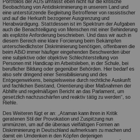
Portfolios der ADS umfasst eben nicht nur die kritische
Beobachtung von Antidiskriminierung in unserem Land und
eine unterstützende Begleitung Betroffener von rassistischer
und auf die Herkunft bezogener Ausgrenzung und
Herabwürdigung. Stattdessen ist im Spektrum der Aufgaben
auch die Benachteiligung von Menschen mit einer Behinderung
als explizite Anforderung beschrieben. Und dass wir auch in
diesem Bereich eine klare Forcierung beim Bekämpfen
unterschiedlichster Diskriminierung benötigen, offenbaren die
beim ABiD immer häufiger eingehenden Beschwerden über
eine subjektive oder objektive Schlechterstellung von
Personen mit Handicap im Arbeitsleben, in der Schule, bei
beruflicher Bildung oder gegenüber Behörden. Hier bedarf es
also sehr dringend einer Sensibilisierung und des
Entgegenwirkens, beispielsweise durch rechtliche Auskunft
und fachlichen Beistand, Orientierung über Maßnahmen der
Abhilfe und regelmäßigen Bericht an das Parlament, um
gesetzlich nachzuschärfen und reaktiv tätig zu werden“, so
Riehle.
Des Weiteren fügt er an: „Ataman kann ihren in Kritik
geratenen Stil der Provokation und Zuspitzung nun
ummünzen, um auf die überaus vielfältigen Formen an
Diskriminierung in Deutschland aufmerksam zu machen und
damit ein Umdenken in den Köpfen derjenigen