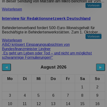
In dieser Sendung von Marzahn am Mikro berichten wir vom…
Vorlesen
Weiterlesen
Interview für Redaktionsnetzwerk Deutschland
Behindertenverband fordert 500-Euro-Monatsgehalt für
Beschäftigte in Behindertenwerkstätten. Zum 1. Oktober…
Vorlesen
Weiterlesen
Beitragsnavigation
ABiD kritisiert Einsparungsabsichten von
Bundesfinanzminister Lindner
„Es geht um Leben oder Tod – und nicht um möglichst
schwammige Formulierungen!“
August 2026
◀
▶
Mo
Di
Mi
Do
Fr
Sa
So
1
2
3
4
5
6
7
8
9
10
11
12
13
14
15
16